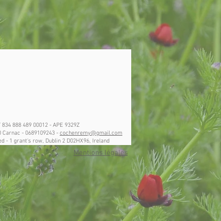
T 834 888 489 00012 - APE 9329Z
40 Carnac - 0689109243 -
cochenremy@gmail.com
ed - 1 grant's row, Dublin 2 D02HX96, Ireland
Mentions légales